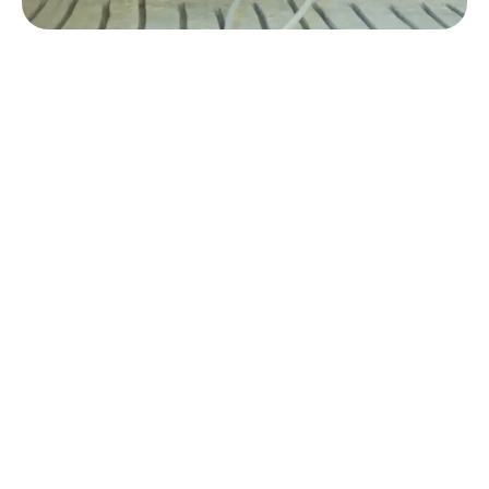
De beste keuze voor jouw vloer.
Benieuwd wat het kost?
Gratis en vrijblijvend advies over
vloerverwarming.
Persoonlijk advies van onze
vloerverwarmingsexpert.
Speciaal berekend voor jouw
vloerverwarmingssituatie.
Aantal m² vloer