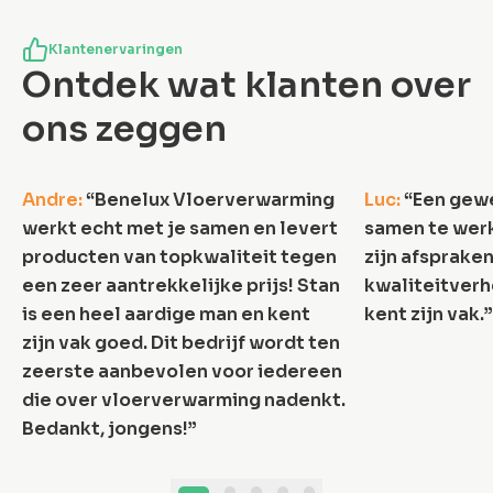
Klantenervaringen
Ontdek wat klanten over
ons zeggen
5.0
/5
Andre
:
“
Benelux Vloerverwarming
Luc
:
“
Een gewe
werkt echt met je samen en levert
samen te werk
producten van topkwaliteit tegen
zijn afspraken
een zeer aantrekkelijke prijs! Stan
kwaliteitverh
is een heel aardige man en kent
kent zijn vak.
”
zijn vak goed. Dit bedrijf wordt ten
zeerste aanbevolen voor iedereen
die over vloerverwarming nadenkt.
Bedankt, jongens!
”