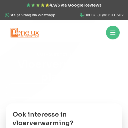
4.9/5 via Google Reviews
Stel je vraag via Whatsapp
Bel +31 (0)85 60 0507
Hoe werkt het?
Vloerverwarming
Projecten
Over ons
Veel
VAN ADVIES TOT INSTALLATIE
Vloerverwarming
Hoe
werkt
plaatsen
het?
Onze werkwijze
Vloerverwarming
Of bekijk onze projecten
Projecten
Ook interesse in
vloerverwarming?
Over