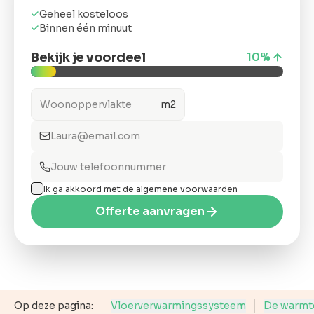
ons
Geheel kosteloos
Binnen één minuut
Bekijk je voordeel
10
%
m2
Offerte
anvragen
Snel &
vrijblijvend.
Binnen 2 uur
Ik ga akkoord met de algemene voorwaarden
reactie
Offerte aanvragen
Op deze pagina:
Vloerverwarmingssysteem
De warmt