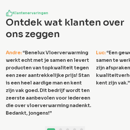
Klantenervaringen
Ontdek wat klanten over
ons zeggen
5.0
/5
Andre
:
“
Benelux Vloerverwarming
Luc
:
“
Een gewe
werkt echt met je samen en levert
samen te werk
producten van topkwaliteit tegen
zijn afspraken
een zeer aantrekkelijke prijs! Stan
kwaliteitverh
is een heel aardige man en kent
kent zijn vak.
”
zijn vak goed. Dit bedrijf wordt ten
zeerste aanbevolen voor iedereen
die over vloerverwarming nadenkt.
Bedankt, jongens!
”