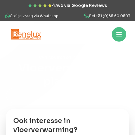
4.9/5 via Google Reviews
Stel je vraag via Whatsapp
Bel +31 (0)85 60 0507
Hoe werkt het?
Vloerverwarming
Projecten
Over ons
Veel
VAN ADVIES TOT INSTALLATIE
Vloerverwarming
Hoe
werkt
plaatsen
het?
Onze werkwijze
Vloerverwarming
Of bekijk onze projecten
Projecten
Ook interesse in
vloerverwarming?
Over