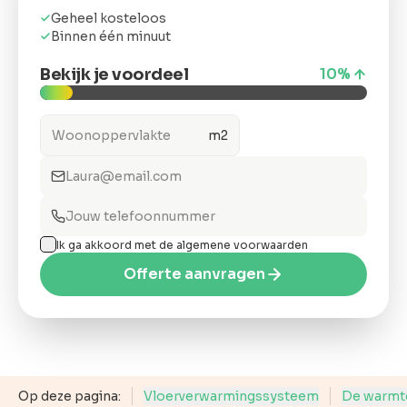
ons
Geheel kosteloos
Binnen één minuut
Bekijk je voordeel
10
%
m2
Offerte
anvragen
Snel &
vrijblijvend.
Binnen 2 uur
Ik ga akkoord met de algemene voorwaarden
reactie
Offerte aanvragen
Op deze pagina:
Vloerverwarmingssysteem
De warmt