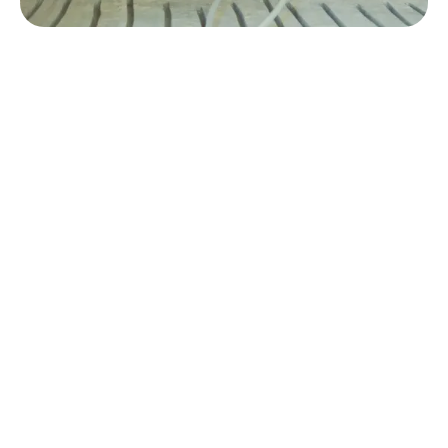
De beste keuze voor jouw vloer.
Benieuwd wat het kost?
Gratis en vrijblijvend advies over
vloerverwarming.
Persoonlijk advies van onze
vloerverwarmingsexpert.
Speciaal berekend voor jouw
vloerverwarmingssituatie.
Aantal m² vloer