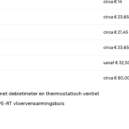
circa € 14
circa € 23,65
circa € 21,45
circa € 23,65
vanaf € 32,5
circa € 80,0
met debietmeter en thermostatisch ventiel
PE-RT vloerverwarmingsbuis