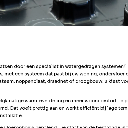
aatsen door een specialist in watergedragen systemen? 
, met een systeem dat past bij uw woning, ondervloer e
teem, noppenplaat, draadnet of droogbouw: u kiest vo
elijkmatige warmteverdeling en meer wooncomfort. In pl
md. Dat voelt prettig aan en werkt efficiënt bij lage t
stallatie.
te vloeropbouw bepalend. De staat van de bestaande vl