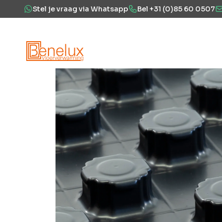
Stel je vraag via Whatsapp
Bel +31 (0)85 60 0507
Hoe werkt het?
Vloerverwarming
Projecten
Over ons
Veel