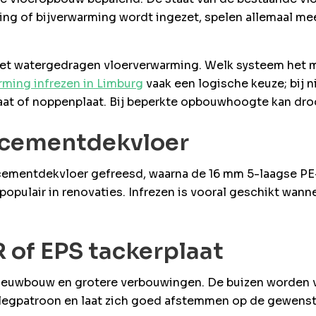
ing of bijverwarming wordt ingezet, spelen allemaal me
t watergedragen vloerverwarming. Welk systeem het mee
rming infrezen in Limburg
vaak een logische keuze; bij 
at of noppenplaat. Bij beperkte opbouwhoogte kan droo
e cementdekvloer
 cementdekvloer gefreesd, waarna de 16 mm 5-laagse PE
ulair in renovaties. Infrezen is vooral geschikt wannee
 of EPS tackerplaat
nieuwbouw en grotere verbouwingen. De buizen worden v
 het legpatroon en laat zich goed afstemmen op de gewen