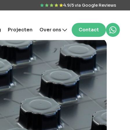
4.9/5 via Google Reviews
g
Projecten
Over ons
Contact
ferte aanvragen
 & vrijblijvend. Binnen
r reactie
rsoonlijke
vies?
n probleem! Neem
tact met ons op