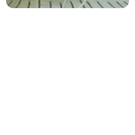
De beste keuze voor jouw vloer.
Benieuwd wat het kost?
Gratis en vrijblijvend advies over
vloerverwarming.
Persoonlijk advies van onze
vloerverwarmingsexpert.
Speciaal berekend voor jouw
vloerverwarmingssituatie.
Aantal m² vloer