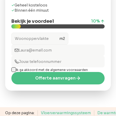
ons
Geheel kosteloos
Binnen één minuut
Bekijk je voordeel
10
%
m2
Offerte
anvragen
Snel &
vrijblijvend.
Binnen 2 uur
Ik ga akkoord met de algemene voorwaarden
reactie
Offerte aanvragen
Op deze pagina:
Vloerverwarmingssysteem
De warmt