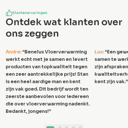
Klantenervaringen
Ontdek wat klanten over
ons zeggen
5.0
/5
Andre
:
“
Benelux Vloerverwarming
Luc
:
“
Een gewe
werkt echt met je samen en levert
samen te werk
producten van topkwaliteit tegen
zijn afspraken
een zeer aantrekkelijke prijs! Stan
kwaliteitverh
is een heel aardige man en kent
kent zijn vak.
”
zijn vak goed. Dit bedrijf wordt ten
zeerste aanbevolen voor iedereen
die over vloerverwarming nadenkt.
Bedankt, jongens!
”