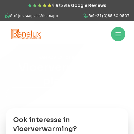
4.9/5 via Google Reviews
Stel je vraag via Whatsapp
Bel +31 (0)85 60 0507
Hoe werkt het?
Vloerverwarming
Projecten
Over ons
Veel
VAN ADVIES TOT INSTALLATIE
Vloerverwarming
Hoe
werkt
plaatsen
het?
Onze werkwijze
Vloerverwarming
Of bekijk onze projecten
Projecten
Ook interesse in
vloerverwarming?
Over