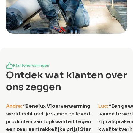
Klantenervaringen
Ontdek wat klanten over
ons zeggen
5.0
/5
Andre
:
“
Benelux Vloerverwarming
Luc
:
“
Een gewe
werkt echt met je samen en levert
samen te werk
producten van topkwaliteit tegen
zijn afspraken
een zeer aantrekkelijke prijs! Stan
kwaliteitverh