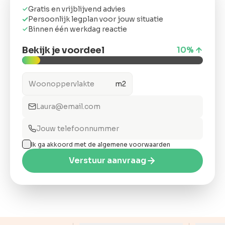
ons
Gratis en vrijblijvend advies
Persoonlijk legplan voor jouw situatie
Binnen één werkdag reactie
Bekijk je voordeel
10
%
Offerte
m2
anvragen
Snel &
vrijblijvend.
Binnen 2 uur
reactie
Ik ga akkoord met de algemene voorwaarden
Verstuur aanvraag