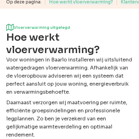
rsoonlijke
Op deze pagina:
Hoe werkt vloerverwarming?
Klanter
advies?
en probleem!
eem contact
Vloerverwarming uitgelegd
met ons op
Hoe werkt
vloerverwarming?
Voor woningen in Baarlo installeren wij uitsluitend
watergedragen vloerverwarming. Afhankelijk van
de vloeropbouw adviseren wij een systeem dat
perfect aansluit op jouw woning, energieverbruik
en verwarmingsbehoefte.
Daarnaast verzorgen wij maatvoering per ruimte,
efficiënte groepsindelingen en professionele
legplannen. Zo ben je verzekerd van een
gelijkmatige warmteverdeling en optimaal
rendement.