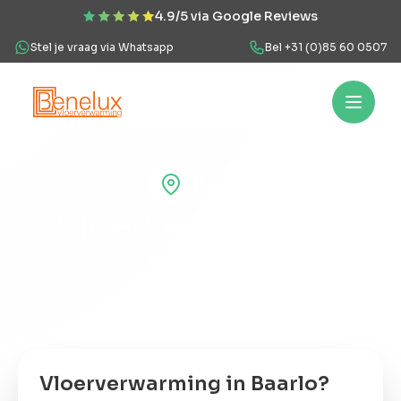
4.9/5 via Google Reviews
Stel je vraag via Whatsapp
Bel +31 (0)85 60 0507
Hoe werkt het?
Vloerverwarming
Projecten
Over ons
Veel
Baarlo
Hoe
Vloerverwarming
werkt
het?
Baarlo
Vloerverwarming
Vraag offerte aan
Of bekijk onze projecten
Projecten
Vloerverwarming in Baarlo?
Over