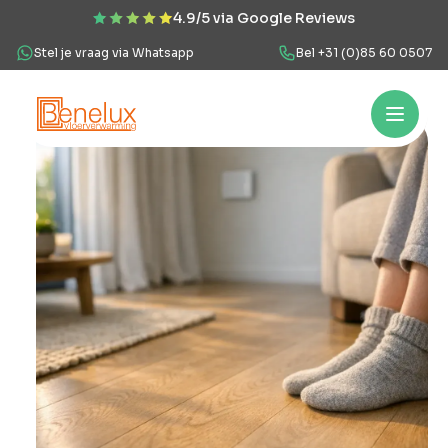
4.9/5 via Google Reviews
Stel je vraag via Whatsapp
Bel +31 (0)85 60 0507
Hoe werkt het?
Vloerverwarming
Projecten
Over ons
Veel
Hoe
werkt
het?
Vloerverwarming
Projecten
Over