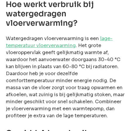
rsoonlijke
Hoe werkt verbruik bij
advies?
watergedragen
en probleem!
vloerverwarming?
eem contact
met ons op
Watergedragen vloerverwarming is een
lage-
temperatuur vloerverwarming
. Het grote
vloeroppervlak geeft gelijkmatig warmte af,
waardoor het aanvoerwater doorgaans 30-40 °C
kan blijven in plaats van 60-80 °C bij radiatoren.
Daardoor heb je voor dezelfde
comforttemperatuur minder energie nodig. De
massa van de vloer zorgt voor traag opwarmen en
afkoelen, wat zuinig is bij gelijkmatig stoken, maar
minder geschikt voor snel schakelen. Combineer
je vloerverwarming met een warmtepomp, dan
profiteer je extra van de lage temperaturen.