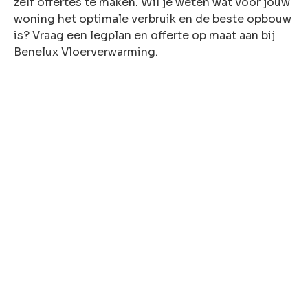
zelf offertes te maken. Wil je weten wat voor jouw
woning het optimale verbruik en de beste opbouw
is? Vraag een legplan en offerte op maat aan bij
Benelux Vloerverwarming.
Aantal m² vloer
Welk type ondervloer heeft u?
Welk verwarmingstype heeft u?