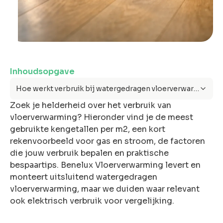
ons
Inhoudsopgave
Offerte
Hoe werkt verbruik bij watergedragen vloerverwarming?
anvragen
Zoek je helderheid over het verbruik van
Snel &
vloerverwarming? Hieronder vind je de meest
vrijblijvend.
gebruikte kengetallen per m2, een kort
Binnen 2 uur
rekenvoorbeeld voor gas en stroom, de factoren
reactie
die jouw verbruik bepalen en praktische
bespaartips. Benelux Vloerverwarming levert en
monteert uitsluitend watergedragen
vloerverwarming, maar we duiden waar relevant
ook elektrisch verbruik voor vergelijking.