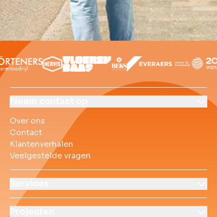
Contact opnemen
Over ons
Contact
Klantenverhalen
Veelgestelde vrag
Neem contact op
Over ons
Contact
Klantenverhalen
Veelgestelde vragen
Services
Projecten