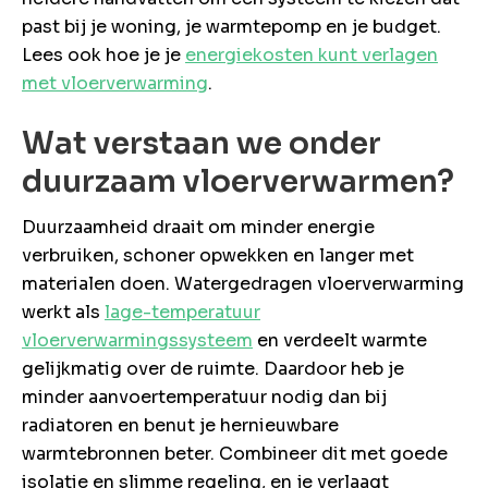
rsoonlijke
past bij je woning, je warmtepomp en je budget.
advies?
Lees ook hoe je je
energiekosten kunt verlagen
en probleem!
met vloerverwarming
.
eem contact
met ons op
Wat verstaan we onder
duurzaam vloerverwarmen?
Duurzaamheid draait om minder energie
verbruiken, schoner opwekken en langer met
materialen doen. Watergedragen vloerverwarming
werkt als
lage-temperatuur
vloerverwarmingssysteem
en verdeelt warmte
gelijkmatig over de ruimte. Daardoor heb je
minder aanvoertemperatuur nodig dan bij
radiatoren en benut je hernieuwbare
warmtebronnen beter. Combineer dit met goede
isolatie en slimme regeling, en je verlaagt