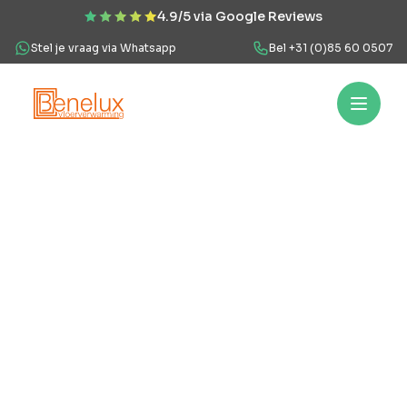
4.9/5 via Google Reviews
Stel je vraag via Whatsapp
Bel +31 (0)85 60 0507
Hoe werkt het?
Vloerverwarming
Projecten
Over ons
Veel
Hoe
werkt
het?
Vloerverwarming
Projecten
Over