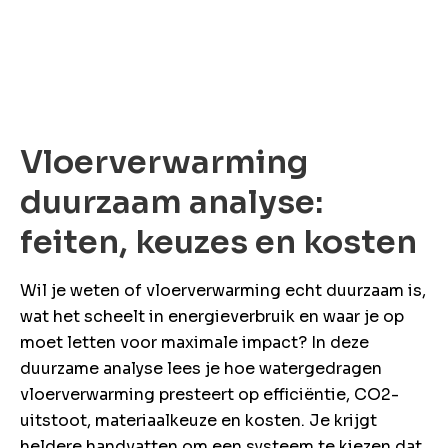
ons
Vloerverwarming
Offerte
anvragen
duurzaam analyse:
Snel &
feiten, keuzes en kosten
vrijblijvend.
Binnen 2 uur
reactie
Wil je weten of vloerverwarming echt duurzaam is,
wat het scheelt in energieverbruik en waar je op
moet letten voor maximale impact? In deze
duurzame analyse lees je hoe watergedragen
vloerverwarming presteert op efficiëntie, CO2-
uitstoot, materiaalkeuze en kosten. Je krijgt
heldere handvatten om een systeem te kiezen dat