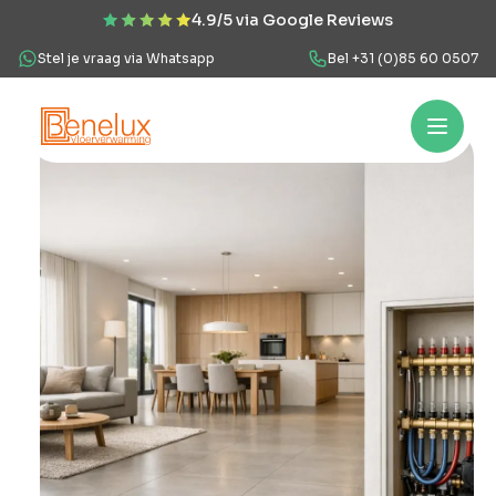
4.9/5 via Google Reviews
Stel je vraag via Whatsapp
Bel +31 (0)85 60 0507
Hoe werkt het?
Vloerverwarming
Projecten
Over ons
Veel
Hoe
werkt
het?
Vloerverwarming
Projecten
Over