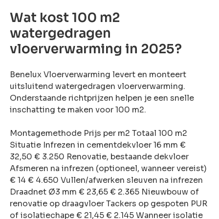
rsoonlijke
Wat kost 100 m2
advies?
en probleem!
watergedragen
eem contact
vloerverwarming in 2025?
met ons op
Benelux Vloerverwarming levert en monteert
uitsluitend watergedragen vloerverwarming.
Onderstaande richtprijzen helpen je een snelle
inschatting te maken voor 100 m2.
Montagemethode Prijs per m2 Totaal 100 m2
Situatie Infrezen in cementdekvloer 16 mm €
32,50 € 3.250 Renovatie, bestaande dekvloer
Afsmeren na infrezen (optioneel, wanneer vereist)
€ 14 € 4.650 Vullen/afwerken sleuven na infrezen
Draadnet Ø3 mm € 23,65 € 2.365 Nieuwbouw of
renovatie op draagvloer Tackers op gespoten PUR
of isolatiechape € 21,45 € 2.145 Wanneer isolatie