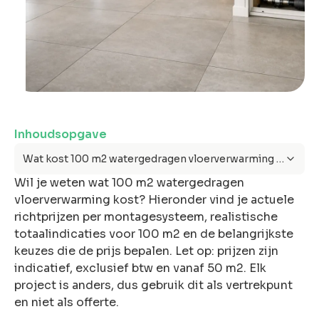
ons
Offerte
anvragen
Inhoudsopgave
Snel &
Wat kost 100 m2 watergedragen vloerverwarming in 2025?
vrijblijvend.
Wil je weten wat 100 m2 watergedragen
Binnen 2 uur
vloerverwarming kost? Hieronder vind je actuele
reactie
richtprijzen per montagesysteem, realistische
totaalindicaties voor 100 m2 en de belangrijkste
keuzes die de prijs bepalen. Let op: prijzen zijn
indicatief, exclusief btw en vanaf 50 m2. Elk
project is anders, dus gebruik dit als vertrekpunt
en niet als offerte.