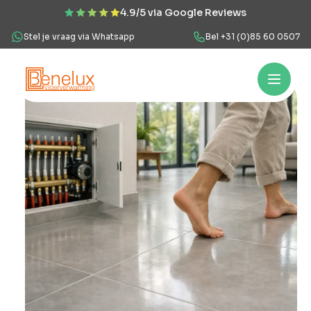
4.9/5 via Google Reviews
Stel je vraag via Whatsapp
Bel +31 (0)85 60 0507
Hoe werkt het?
Vloerverwarming
Projecten
Over ons
Veel
Hoe
werkt
het?
Vloerverwarming
Projecten
Over