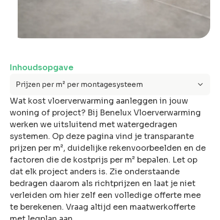
ons
Inhoudsopgave
Offerte
Prijzen per m² per montagesysteem
anvragen
Wat kost vloerverwarming aanleggen in jouw
Snel &
woning of project? Bij Benelux Vloerverwarming
vrijblijvend.
werken we uitsluitend met watergedragen
Binnen 2 uur
systemen. Op deze pagina vind je transparante
reactie
prijzen per m², duidelijke rekenvoorbeelden en de
factoren die de kostprijs per m² bepalen. Let op
dat elk project anders is. Zie onderstaande
bedragen daarom als richtprijzen en laat je niet
verleiden om hier zelf een volledige offerte mee
te berekenen. Vraag altijd een maatwerkofferte
met legplan aan.