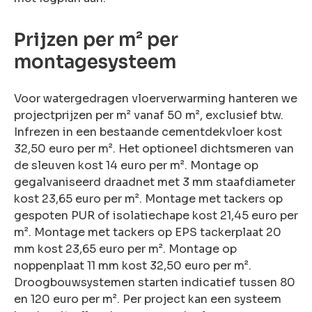
rsoonlijke
advies?
Prijzen per m² per
en probleem!
montagesysteem
eem contact
met ons op
Voor watergedragen vloerverwarming hanteren we
projectprijzen per m² vanaf 50 m², exclusief btw.
Infrezen in een bestaande cementdekvloer kost
32,50 euro per m². Het optioneel dichtsmeren van
de sleuven kost 14 euro per m². Montage op
gegalvaniseerd draadnet met 3 mm staafdiameter
kost 23,65 euro per m². Montage met tackers op
gespoten PUR of isolatiechape kost 21,45 euro per
m². Montage met tackers op EPS tackerplaat 20
mm kost 23,65 euro per m². Montage op
noppenplaat 11 mm kost 32,50 euro per m².
Droogbouwsystemen starten indicatief tussen 80
en 120 euro per m². Per project kan een systeem