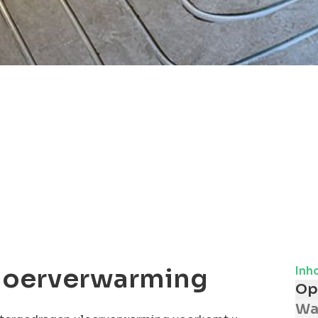
Bel ons direct voor ad
loerverwarming
Inh
Op
Wa