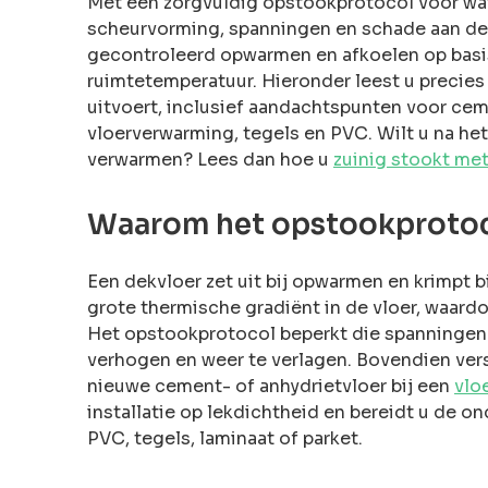
Met een zorgvuldig opstookprotocol voor w
scheurvorming, spanningen en schade aan dek
gecontroleerd opwarmen en afkoelen op basis
ruimtetemperatuur. Hieronder leest u precie
uitvoert, inclusief aandachtspunten voor cem
vloerverwarming, tegels en PVC. Wilt u na het
verwarmen? Lees dan hoe u
zuinig stookt me
Waarom het opstookprotoc
Een dekvloer zet uit bij opwarmen en krimpt b
grote thermische gradiënt in de vloer, waar
Het opstookprotocol beperkt die spanningen
verhogen en weer te verlagen. Bovendien vers
nieuwe cement- of anhydrietvloer bij een
vlo
installatie op lekdichtheid en bereidt u de o
PVC, tegels, laminaat of parket.