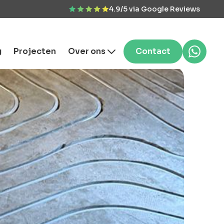
4.9/5 via Google Reviews
g
Projecten
Over ons
Contact
ferte aanvragen
 & vrijblijvend. Binnen
r reactie
rsoonlijke
vies?
n probleem! Neem
tact met ons op