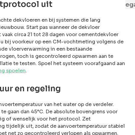
tprotocol uit
ega
achte dekvloeren en bij systemen die lang
nieuwbouw. Start pas wanneer de dekvloer
t vaak circa 21 tot 28 dagen voor cementdekvloer
at u bij voorkeur op een CM-vochtmeting volgens de
eesde vloerverwarming in een bestaande
rogen, toch is gecontroleerd opwarmen aan te
latie te testen. Spoel het systeem voorafgaand aan
ng spoelen
.
ur en regeling
nvoertemperatuur van het water op de verdeler.
r te gaan dan 45°C. De absolute bovengrens voor
ig of wenselijk voor het protocol. Zet
 tijdelijk uit, zodat de aanvoertemperatuur stabiel
oet net zo gecontroleerd verlopen als opwarmen.