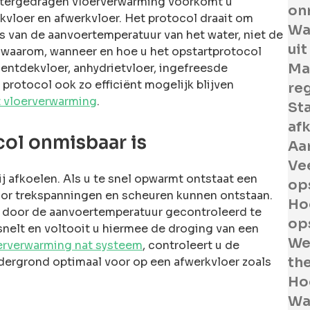
atergedragen vloerverwarming voorkomt u
on
vloer en afwerkvloer. Het protocol draait om
Wa
 van de aanvoertemperatuur van het water, niet de
uit
s waarom, wanneer en hoe u het opstartprotocol
Ma
entdekvloer, anhydrietvloer, ingefreesde
 protocol ook zo efficiënt mogelijk blijven
re
t vloerverwarming
.
St
af
ol onmisbaar is
Aa
Ve
ij afkoelen. Als u te snel opwarmt ontstaat een
op
door trekspanningen en scheuren kunnen ontstaan.
Ho
 door de aanvoertemperatuur gecontroleerd te
op
nelt en voltooit u hiermee de droging van een
We
erverwarming nat systeem
, controleert u de
th
ndergrond optimaal voor op een afwerkvloer zoals
Ho
Wa