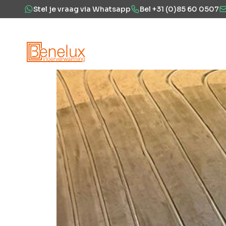
Stel je vraag via Whatsapp
Bel +31 (0)85 60 0507
Hoe werkt het?
Vloerverwarming
Projecten
Over ons
Veel