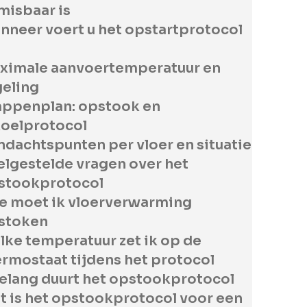
misbaar is
nneer voert u het opstartprotocol
ximale aanvoertemperatuur en
geling
appenplan: opstook en
koelprotocol
ndachtspunten per vloer en situatie
elgestelde vragen over het
stookprotocol
e moet ik vloerverwarming
stoken
lke temperatuur zet ik op de
ermostaat tijdens het protocol
elang duurt het opstookprotocol
t is het opstookprotocol voor een