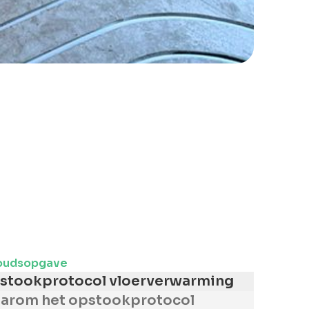
vies!
Neem contact met ons op.
oudsopgave
stookprotocol vloerverwarming
arom het opstookprotocol