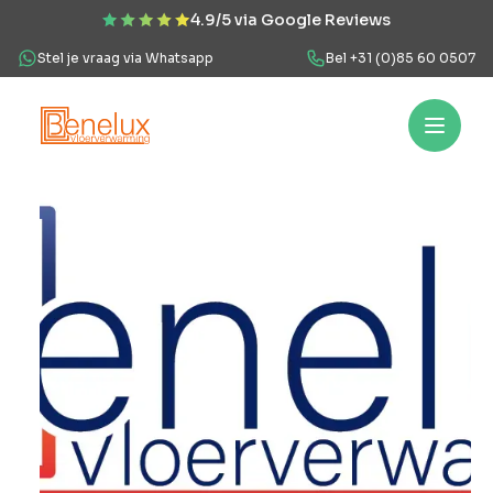
4.9/5 via Google Reviews
Stel je vraag via Whatsapp
Bel +31 (0)85 60 0507
Hoe werkt het?
Vloerverwarming
Projecten
Over ons
Veel
Hoe
werkt
het?
Vloerverwarming
Projecten
Over