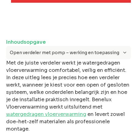
ons
Inhoudsopgave
Offerte
Open verdeler met pomp – werking en toepassing
anvragen
Met de juiste verdeler werkt je watergedragen
Snel &
vloerverwarming comfortabel, veilig en efficiënt.
vrijblijvend.
In deze uitleg lees je precies hoe een verdeler
Binnen 2 uur
werkt, wanneer je kiest voor een open of gesloten
reactie
systeem, welke onderdelen belangrijk zijn en hoe
je de installatie praktisch inregelt. Benelux
Vloerverwarming werkt uitsluitend met
watergedragen vloerverwarming
en levert zowel
doe-het-zelf materialen als professionele
montage.