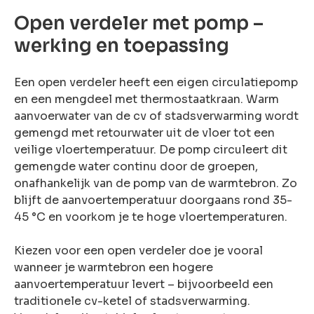
rsoonlijke
Open verdeler met pomp –
advies?
werking en toepassing
en probleem!
eem contact
met ons op
Een open verdeler heeft een eigen circulatiepomp
en een mengdeel met thermostaatkraan. Warm
aanvoerwater van de cv of stadsverwarming wordt
gemengd met retourwater uit de vloer tot een
veilige vloertemperatuur. De pomp circuleert dit
gemengde water continu door de groepen,
onafhankelijk van de pomp van de warmtebron. Zo
blijft de aanvoertemperatuur doorgaans rond 35-
45 °C en voorkom je te hoge vloertemperaturen.
Kiezen voor een open verdeler doe je vooral
wanneer je warmtebron een hogere
aanvoertemperatuur levert – bijvoorbeeld een
traditionele cv-ketel of stadsverwarming.