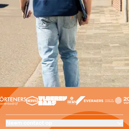
Offerte aanvragen
Contact opnemen
Over ons
Contact
Klantenverhalen
Veelgestelde vrag
Neem contact op