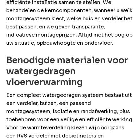
rsoonlijke
efficiënte installatie samen te stellen. We
advies?
behandelen de kerncomponenten, wanneer u welk
montagesysteem kiest, welke buis en verdeler het
en probleem!
eem contact
best passen, en we geven transparante,
met ons op
indicatieve montageprijzen. Altijd met het oog op
uw situatie, opbouwhoogte en ondervloer.
Benodigde materialen voor
watergedragen
vloerverwarming
Een compleet watergedragen systeem bestaat uit
een verdeler, buizen, een passend
montagesysteem, isolatie en randafwerking, plus
toebehoren voor een veilige en efficiënte werking.
Voor de warmteverdeling kiezen wij doorgaans
een RVS verdeler met debietmeters en