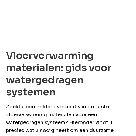
ons
Offerte
Vloerverwarming
anvragen
materialen: gids voor
Snel &
vrijblijvend.
watergedragen
Binnen 2 uur
reactie
systemen
Zoekt u een helder overzicht van de juiste
vloerverwarming materialen voor een
watergedragen systeem? Hieronder vindt u
precies wat u nodig heeft om een duurzame,