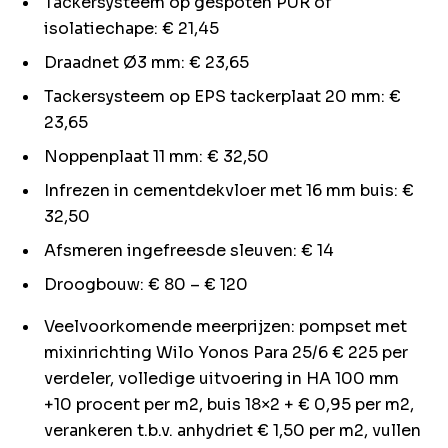
Tackersysteem op gespoten PUR of
isolatiechape: € 21,45
Draadnet Ø3 mm: € 23,65
Tackersysteem op EPS tackerplaat 20 mm: €
23,65
Noppenplaat 11 mm: € 32,50
Infrezen in cementdekvloer met 16 mm buis: €
32,50
Afsmeren ingefreesde sleuven: € 14
Droogbouw: € 80 – € 120
Veelvoorkomende meerprijzen: pompset met
mixinrichting Wilo Yonos Para 25/6 € 225 per
verdeler, volledige uitvoering in HA 100 mm
+10 procent per m2, buis 18×2 + € 0,95 per m2,
verankeren t.b.v. anhydriet € 1,50 per m2, vullen