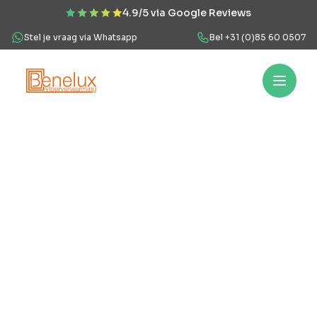
4.9/5 via Google Reviews
Stel je vraag via Whatsapp
Bel +31 (0)85 60 0507
Hoe werkt het?
Vloerverwarming
Projecten
Over ons
Veel
Hoe
werkt
het?
Vloerverwarming
Projecten
Over