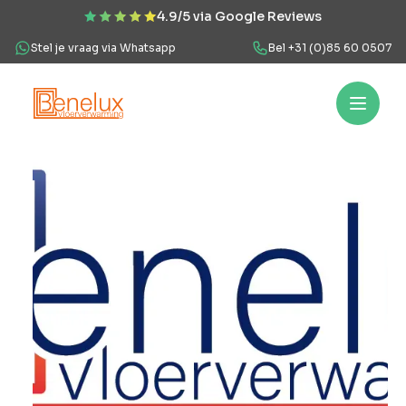
4.9/5 via Google Reviews
Stel je vraag via Whatsapp
Bel +31 (0)85 60 0507
Hoe werkt het?
Vloerverwarming
Projecten
Over ons
Veel
Hoe
werkt
het?
Vloerverwarming
Projecten
Over