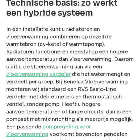
Technische basis: zo werkt
rsoonlijke
advies?
een hybride systeem
en probleem!
eem contact
In één installatie kunt u radiatoren en
met ons op
vloerverwarming combineren op dezelfde
warmtebron (cv-ketel of warmtepomp).
Radiatoren functioneren meestal op een hogere
aanvoertemperatuur dan vloerverwarming. Daarom
sluit u de vloerverwarming aan via een
vloerverwarming verdeler
die het water mengt en
verdeelt per groep. Bij Benelux Vloerverwarming
monteren wij standaard een RVS Basic-Line
verdeler met debietmeters en thermostatisch
ventiel, zonder pomp. Heeft u hogere
aanvoertemperaturen of lange circuits, dan is een
pompset met mixinrichting als meerprijs mogelijk.
Een passende
pompregeling voor
vloerverwarming
voorkomt bovendien pendelen