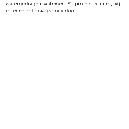
watergedragen systemen. Elk project is uniek, wij
rekenen het graag voor u door.
Aantal m² vloer
Welk type ondervloer heeft u?
Welk verwarmingstype heeft u?
Uw gewenste installatiemethode