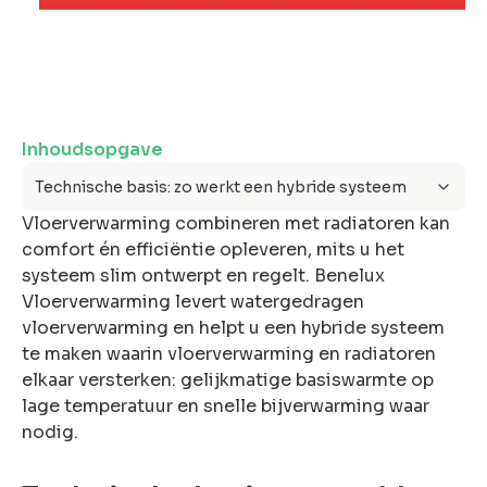
ons
Inhoudsopgave
Offerte
Technische basis: zo werkt een hybride systeem
anvragen
Vloerverwarming combineren met radiatoren kan
Snel &
comfort én efficiëntie opleveren, mits u het
vrijblijvend.
systeem slim ontwerpt en regelt. Benelux
Binnen 2 uur
Vloerverwarming levert watergedragen
reactie
vloerverwarming en helpt u een hybride systeem
te maken waarin vloerverwarming en radiatoren
elkaar versterken: gelijkmatige basiswarmte op
lage temperatuur en snelle bijverwarming waar
nodig.