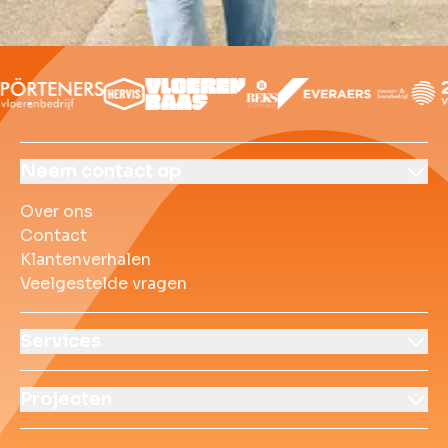
Over ons
Contact
Klantenverhalen
Veelgestelde vrag
Neem contact op
Over ons
Contact
Klantenverhalen
Veelgestelde vragen
Services
Projecten