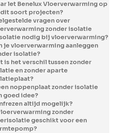
ar let Benelux Vloerverwarming op
 dit soort projecten?
elgestelde vragen over
oerverwarming zonder isolatie
isolatie nodig bij vloerverwarming?
n je vloerverwarming aanleggen
der isolatie?
 is het verschil tussen zonder
latie en zonder aparte
latieplaat?
een noppenplaat zonder isolatie
n goed idee?
infrezen altijd mogelijk?
 vloerverwarming zonder
erisolatie geschikt voor een
rmtepomp?