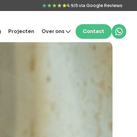
4.9/5 via Google Reviews
g
Projecten
Over ons
Contact
ferte aanvragen
 & vrijblijvend. Binnen
r reactie
rsoonlijke
vies?
n probleem! Neem
tact met ons op