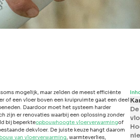
 soms mogelijk, maar zelden de meest efficiënte
Inh
er of een vloer boven een kruipruimte gaat een deel
Ka
r beneden. Daardoor moet het systeem harder
De
h zijn er renovaties waarbij een oplossing zonder
vl
ld bij beperkte
opbouwhoogte vloerverwarming
of
Ho
bestaande dekvloer. De juiste keuze hangt daarom
ni
bouw van vloerverwarming
, warmteverlies,