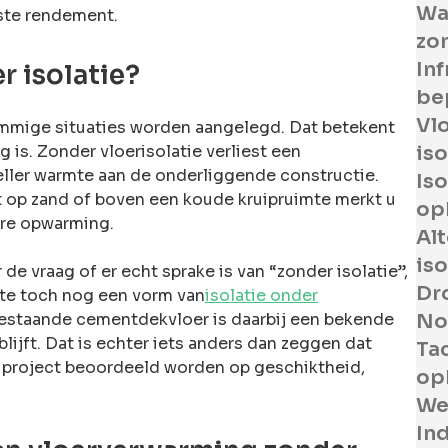
Wa
ste rendement.
zon
Inf
 isolatie?
be
Vl
sommige situaties worden aangelegd. Dat betekent
 is. Zonder vloerisolatie verliest een
iso
ler warmte aan de onderliggende constructie.
Iso
t op zand of boven een koude kruipruimte merkt u
op
ere opwarming.
Alt
iso
e vraag of er echt sprake is van “zonder isolatie”,
Dr
te toch nog een vorm van
isolatie onder
 bestaande cementdekvloer is daarbij een bekende
No
jft. Dat is echter iets anders dan zeggen dat
Ta
er project beoordeeld worden op geschiktheid,
op
Wel
Ind