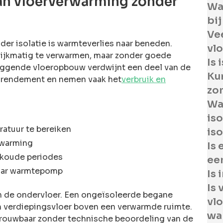
van vloerverwarming zonder
Wa
bij
Ve
er isolatie is warmteverlies naar beneden.
vl
lijkmatig te verwarmen, maar zonder goede
Is 
iggende vloeropbouw verdwijnt een deel van de
Ku
et rendement en nemen vaak het
verbruik en
zon
Wat
iso
atuur te bereiken
iso
rwarming
Is 
n koude periodes
ee
naar warmtepomp
Is 
Is
an de ondervloer. Een ongeïsoleerde begane
vlo
n verdiepingsvloer boven een verwarmde ruimte.
wa
trouwbaar zonder technische beoordeling van de