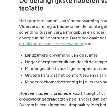
De belangrijkste nadelen 
isolatie
Het grootste nadeel van vloerverwarming zond
Vloerverwarming is bedoeld om de ruimte ge
scheiding tussen verwarmingsbuis en onderl
energie in de constructie. Daardoor daalt h
stookkosten van vloerverwarming
toe.
Langzamere opwarming van de ruimte
Hoger energieverbruik om dezelfde temper
Minder geschikt voor lage temperatuurve
Grotere kans dat het comfort tegenvalt i
Minder toekomstbestendig bij overstap 
Hoeveel nadeel u precies ervaart, hangt af v
grondvloer gedraagt zich heel anders dan ee
Daarom is een algemene uitspraak zelden be