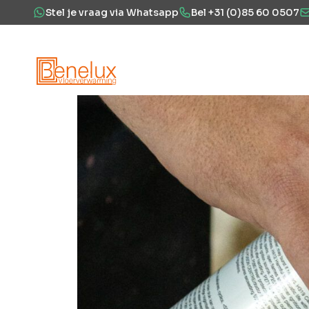
Stel je vraag via Whatsapp
Bel +31 (0)85 60 0507
Hoe werkt het?
Vloerverwarming
Projecten
Over ons
Veel